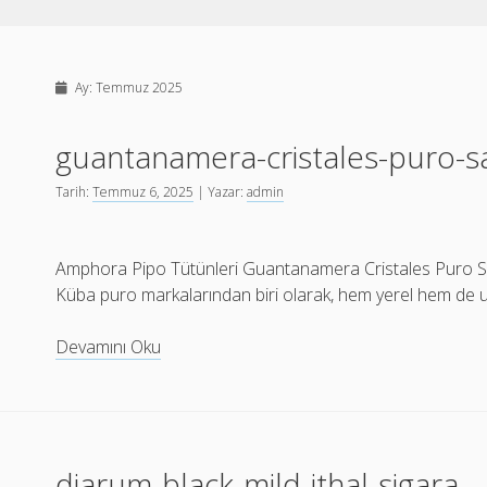
Ay:
Temmuz 2025
guantanamera-cristales-puro-sa
Tarih:
Temmuz 6, 2025
| Yazar:
admin
Amphora Pipo Tütünleri Guantanamera Cristales Puro Sat
Küba puro markalarından biri olarak, hem yerel hem de 
guantanamera-
Devamını Oku
cristales-
puro-
satin-
al
djarum-black-mild-ithal-sigara