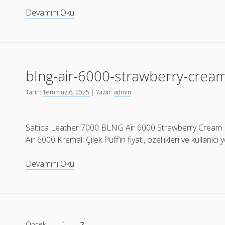
corset-
Devamını Oku
pink-
superslims-
sigara-
satin-
blng-air-6000-strawberry-cream-
al
Tarih:
Temmuz 6, 2025
| Yazar:
admin
Saltica Leather 7000 BLNG Air 6000 Strawberry Cream P
Air 6000 Kremalı Çilek Puff‘ın fiyatı, özellikleri ve kullanıcı
blng-
Devamını Oku
air-
6000-
strawberry-
cream-
Yazı
puff–
Önceki
1
2