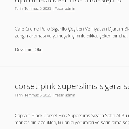
Tarih:
Temmuz 6, 2025
| Yazar:
admin
Cafe Creme Puro Sigarillo Çeşitleri Ve Fiyatları Djarum Bl
zengin aroması ve yumuşak içimi ile dikkat çeken bir ithal
djarum-
Devamını Oku
black-
mild-
ithal-
sigara
corset-pink-superslims-sigara-sa
Tarih:
Temmuz 6, 2025
| Yazar:
admin
Captain Black Corset Pink Superslims Sigara Satın Al Bu
markasının özellikleri, kullanıcı yorumları ve satın alma seç