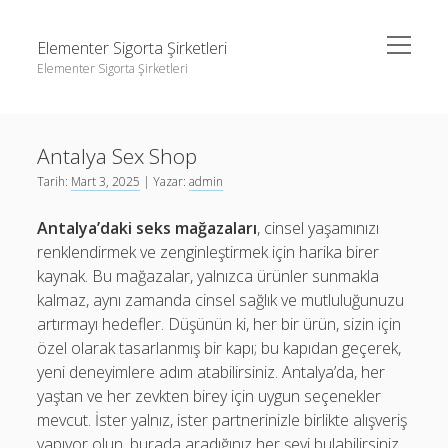
menüyü
Elementer Sigorta Şirketleri
aç
Elementer Sigorta Şirketleri
Yan
Ara
Menü
gizli hesap hikaye indirme
Ara
Antalya Sex Shop
Instagram Beğeni Çoğaltma
Tarih:
Mart 3, 2025
| Yazar:
admin
Liste
gizli hesap hikaye indirme
Antalya’daki seks mağazaları
, cinsel yaşamınızı
Retweet Yükseltme Bedava
Instagram Beğeni Çoğaltma
renklendirmek ve zenginleştirmek için harika birer
Sayfa Listesi
Liste
kaynak. Bu mağazalar, yalnızca ürünler sunmakla
kalmaz, aynı zamanda cinsel sağlık ve mutluluğunuzu
Retweet Yükseltme Bedava
artırmayı hedefler. Düşünün ki, her bir ürün, sizin için
Sayfa Listesi
özel olarak tasarlanmış bir kapı; bu kapıdan geçerek,
yeni deneyimlere adım atabilirsiniz. Antalya’da, her
yaştan ve her zevkten birey için uygun seçenekler
mevcut. İster yalnız, ister partnerinizle birlikte alışveriş
yapıyor olun, burada aradığınız her şeyi bulabilirsiniz.