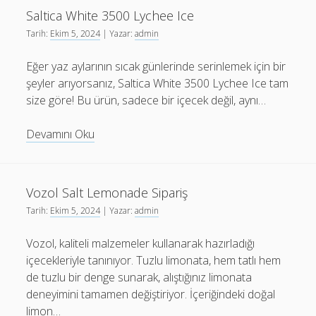
İzleme
Saltica White 3500 Lychee Ice
Alışkanlıkları
Tarih:
Ekim 5, 2024
| Yazar:
admin
Bir
Araştırma
Eğer yaz aylarının sıcak günlerinde serinlemek için bir
şeyler arıyorsanız, Saltica White 3500 Lychee Ice tam
size göre! Bu ürün, sadece bir içecek değil, aynı…
Saltica
Devamını Oku
White
3500
Lychee
Vozol Salt Lemonade Sipariş
Ice
Tarih:
Ekim 5, 2024
| Yazar:
admin
Vozol, kaliteli malzemeler kullanarak hazırladığı
içecekleriyle tanınıyor. Tuzlu limonata, hem tatlı hem
de tuzlu bir denge sunarak, alıştığınız limonata
deneyimini tamamen değiştiriyor. İçeriğindeki doğal
limon…