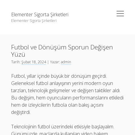
menüyü
Elementer Sigorta Şirketleri
aç
Elementer Sigorta Şirketleri
Yan
Ara
Menü
gizli hesap hikaye indirme
Ara
Futbol ve Dönüşüm Sporun Değişen
Instagram Beğeni Çoğaltma
Yüzü
Liste
gizli hesap hikaye indirme
Tarih:
Şubat 18, 2024
| Yazar:
admin
Retweet Yükseltme Bedava
Instagram Beğeni Çoğaltma
Futbol, yıllar içinde büyük bir dönüşüm geçirdi.
Sayfa Listesi
Liste
Geleneksel futbol anlayışının yerini modern oyun
tarzları, teknolojik gelişmeler ve değişen taktikler aldı.
Retweet Yükseltme Bedava
Bu değişim, hem oyuncuların performanslarını etkiledi
Sayfa Listesi
hem de izleyicilerin futbola olan bakış açısını
değiştirdi.
Teknolojinin futbol üzerindeki etkisiyle başlayalım.
Günümüzde, maçlarda kullanılan video hakem