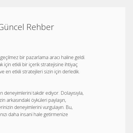
4 Güncel Rehber
geçilmez bir pazarlama aracı haline geldi.
in etkili bir içerik stratejisine ihtiyaç
n etkili stratejileri sizin için derledik.
an deneyimlerini takdir ediyor. Dolayısıyla,
in arkasındaki öyküleri paylaşın,
erinizin deneyimlerini vurgulayın. Bu,
anızı daha insani hale getirmenize