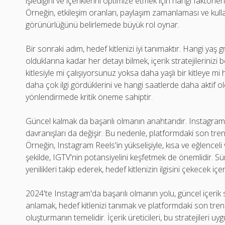
işlediğini ve içeriklerini optimize etmek için hangi faktör
Örneğin, etkileşim oranları, paylaşım zamanlaması ve kullanıcı
görünürlüğünü belirlemede büyük rol oynar.
Bir sonraki adım, hedef kitlenizi iyi tanımaktır. Hangi yaş 
olduklarına kadar her detayı bilmek, içerik stratejilerinizi
kitlesiyle mi çalışıyorsunuz yoksa daha yaşlı bir kitleye m
daha çok ilgi gördüklerini ve hangi saatlerde daha aktif old
yönlendirmede kritik öneme sahiptir.
Güncel kalmak da başarılı olmanın anahtarıdır. Instagram sü
davranışları da değişir. Bu nedenle, platformdaki son trend
Örneğin, Instagram Reels'in yükselişiyle, kısa ve eğlenceli v
şekilde, IGTV'nin potansiyelini keşfetmek de önemlidir. Sü
yenilikleri takip ederek, hedef kitlenizin ilgisini çekecek içer
2024'te Instagram'da başarılı olmanın yolu, güncel içerik s
anlamak, hedef kitlenizi tanımak ve platformdaki son trendle
oluşturmanın temelidir. İçerik üreticileri, bu stratejileri 