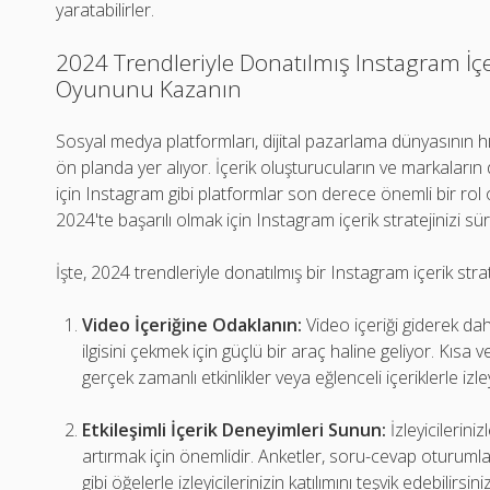
yaratabilirler.
2024 Trendleriyle Donatılmış Instagram İçer
Oyununu Kazanın
Sosyal medya platformları, dijital pazarlama dünyasının hı
ön planda yer alıyor. İçerik oluşturucuların ve markaların d
için Instagram gibi platformlar son derece önemli bir rol 
2024'te başarılı olmak için Instagram içerik stratejinizi s
İşte, 2024 trendleriyle donatılmış bir Instagram içerik stra
Video İçeriğine Odaklanın:
Video içeriği giderek dah
ilgisini çekmek için güçlü bir araç haline geliyor. Kısa ve
gerçek zamanlı etkinlikler veya eğlenceli içeriklerle izleyi
Etkileşimli İçerik Deneyimleri Sunun:
İzleyicileriniz
artırmak için önemlidir. Anketler, soru-cevap oturumları
gibi öğelerle izleyicilerinizin katılımını teşvik edebilirsiniz