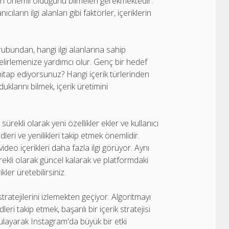
lerin önemli olduğunu bilmeleri gerekmektedir.
ların ilgi alanları gibi faktörler, içeriklerin
grubundan, hangi ilgi alanlarına sahip
 belirlemenize yardımcı olur. Genç bir hedef
i hitap ediyorsunuz? Hangi içerik türlerinden
uklarını bilmek, içerik üretimini
rekli olarak yeni özellikler ekler ve kullanıcı
leri ve yenilikleri takip etmek önemlidir.
ideo içerikleri daha fazla ilgi görüyor. Aynı
rekli olarak güncel kalarak ve platformdaki
ikler üretebilirsiniz.
tratejilerini izlemekten geçiyor. Algoritmayı
ri takip etmek, başarılı bir içerik stratejisi
uygulayarak Instagram'da büyük bir etki