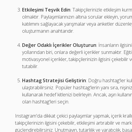
Etkileşimi Teşvik Edin
: Takipçilerinizle etkileşim kurm
olmaktır. Paylaşımlarınızın altına sorular ekleyin, yoruml
katılımını sağlayacak yarışmalar veya anketler düzenleyin
oluşturmanın anahtarıdır.
Değer Odaklı İçerikler Oluşturun
: İnsanların ilgisi
yollarından biri, onlara değerli içerikler sunmaktır. Eğitic
motivasyonel içerikler, takipçilerinizin ilgisini çekebil
tutabilir.
Hashtag Stratejisi Geliştirin
: Doğru hashtag'ler kul
ulaştırabilirsiniz. Popüler hashtag'lerin yanı sıra, nişini
kullanarak hedef kitlenizi belirleyin. Ancak, aşırı kullanı
olan hashtag'leri seçin.
Instagram'da dikkat çekici paylaşımlar yapmak, içerik krallı
takipçilerinizin ilgisini çekebilir, etkileşimi artırabilir ve ma
güçlendirebilirsiniz. Unutmayın, tutarlılık ve yaratıcılık, başa