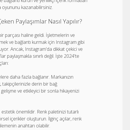
le bağlantı kurun ve yenilikçi içerik formatları
ya oyununu kazanabilirsiniz.
 Çeken Paylaşımlar Nasıl Yapılır?
 parçası haline geldi. İşletmelerin ve
kilemek ve bağlantı kurmak için Instagram gibi
unuyor. Ancak, Instagram'da dikkat çekici ve
lar paylaşmakla sınırlı değil. İşte 2024'te
ları:
yelere daha fazla bağlanır. Markanızın
takipçilerinizle derin bir bağ
r gelişme ve etkileyici bir sonla hikayenizi
estetik önemlidir. Renk paletinizi tutarlı
sel içerikler oluşturun. İlginç açılar, renk
ilemenin anahtarı olabilir.