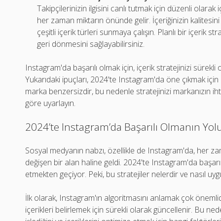
Takipçilerinizin ilgisini canlı tutmak için düzenli olarak
her zaman miktarın önünde gelir. İçeriğinizin kalitesini 
çeşitli içerik türleri sunmaya çalışın. Planlı bir içerik str
geri dönmesini sağlayabilirsiniz.
Instagram'da başarılı olmak için, içerik stratejinizi sürekl
Yukarıdaki ipuçları, 2024'te Instagram'da öne çıkmak için b
marka benzersizdir, bu nedenle stratejinizi markanızın ihti
göre uyarlayın.
2024’te Instagram’da Başarılı Olmanın Yolu: 
Sosyal medyanın nabzı, özellikle de Instagram'da, her zama
değişen bir alan haline geldi. 2024'te Instagram'da başarılı 
etmekten geçiyor. Peki, bu stratejiler nelerdir ve nasıl uyg
İlk olarak, Instagram'ın algoritmasını anlamak çok önemlidir
içerikleri belirlemek için sürekli olarak güncellenir. Bu nede