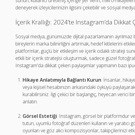
sunun, kullanıcı üretilmiş içeriğe yer verin, mikro-hikayeler
deneyerek izleyicilerinizin ilgisini çekebilir ve sosyal med
İçerik Krallığı: 2024’te Instagram’da Dikkat
Sosyal medya, günümüzde dijital pazarlamanın ayrılmaz bir
bireylerin marka bilinirliğini artırmak, hedef kitlelerini et
platformlar, güçlü bir etkileşim ve içerik odaklı strateji s
etkili bir içerik stratejisi oluşturmak, sadece güzel fotoğraf
Instagram'da dikkat çeken paylaşımlar yapmanın bazı ipuç
Hikaye Anlatımıyla Bağlantı Kurun
: İnsanlar, hika
veya kişisel hesabınızın arkasındaki öyküyü paylaşarak, 
kurabilirsiniz. İlgi çekici bir başlangıç, heyecan verici bi
anlatın.
Görsel Estetiği
: Instagram, görsel bir platformdur ve 
tutun, uyumlu fotoğraf düzenleri kullanın ve yaratıcı gör
oyunları ve göz alıcı kompozisyonlar, takipçilerinizi etk