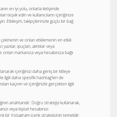
anın en iyi yolu, onlarla iletişimde
arı teşvik edin ve kullanıcıların içeriğinize
. Etkileşim, takipçilerinizle güçlü bir bağ
ni çekmenin ve onları etkilemenin en etkili
i yazılar, ipuçları, alıntılar veya
ir ve onları markanıza veya hesabınıza bağlı
lanarak içeriğinizi daha geniş bir kitleye
zle ilgili daha spesifik hashtag'leri de
mdan kaçının ve içeriğinizle gerçekten ilgili
ğının anahtarıdır. Doğru stratejiyi kullanarak,
rkanızı veya kişisel hesabınızı
rılı bir Instagram içerik stratejisinin temelidir.