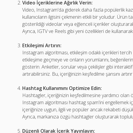
Video İçeriklerine Ağırlık Verin:
Video, Instagram'da giderek daha fazla popülerlik kazan
kullanıcıların ilgisini çekmenin etkili bir yoludur. Ürün ta
gösterildiği videolar veya eğlenceli içerikler oluşturarak t
Ayrıca, IGTV ve Reels gibi yeni özellikleri de kullanarak 
Etkileşimi Artırın:
Instagram algoritması, etkileşim odaklı içerikleri tercih
etkileşime geçmeye ve onların yorumlarını, beğenileri
gösterin. Anketler, sorular veya çekilişler gibi interaktif 
artırabilirsiniz. Bu, içeriğinizin keşfedilme şansını artı
Hashtag Kullanımını Optimize Edin:
Hashtagler, içeriğinizin keşfedilmesine yardımcı olan ö
Instagram algoritması hashtag spam'ini engellemek için
içeriğinize uygun, ilgili ve popüler ancak rekabeti dü
Ayrıca, markanıza özgü hashtagler oluşturarak toplulu
Düzenli Olarak İçerik Yayınlayın: