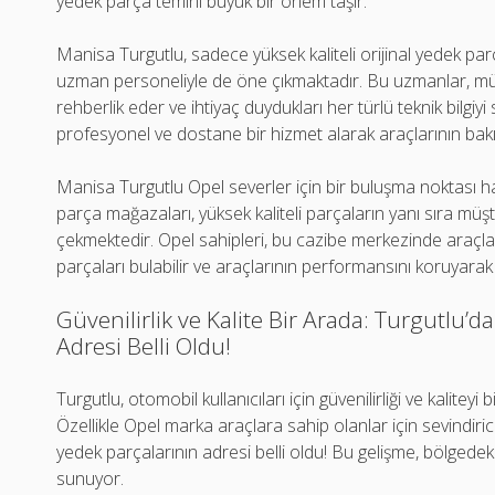
yedek parça temini büyük bir önem taşır.
Manisa Turgutlu, sadece yüksek kaliteli orijinal yedek par
uzman personeliyle de öne çıkmaktadır. Bu uzmanlar, m
rehberlik eder ve ihtiyaç duydukları her türlü teknik bilgiy
profesyonel ve dostane bir hizmet alarak araçlarının bakım
Manisa Turgutlu Opel severler için bir buluşma noktası hal
parça mağazaları, yüksek kaliteli parçaların yanı sıra müşt
çekmektedir. Opel sahipleri, bu cazibe merkezinde araçlar
parçaları bulabilir ve araçlarının performansını koruyarak k
Güvenilirlik ve Kalite Bir Arada: Turgutlu’d
Adresi Belli Oldu!
Turgutlu, otomobil kullanıcıları için güvenilirliği ve kaliteyi
Özellikle Opel marka araçlara sahip olanlar için sevindirici
yedek parçalarının adresi belli oldu! Bu gelişme, bölgedek
sunuyor.