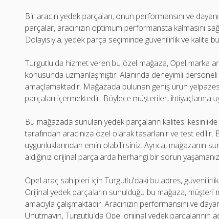
Bir aracın yedek parçaları, onun performansını ve dayanıklı
parçalar, aracınızın optimum performansta kalmasını sağ
Dolayısıyla, yedek parça seçiminde güvenilirlik ve kalite b
Turgutlu'da hizmet veren bu özel mağaza, Opel marka ara
konusunda uzmanlaşmıştır. Alanında deneyimli personeli 
amaçlamaktadır. Mağazada bulunan geniş ürün yelpazesi,
parçaları içermektedir. Böylece müşteriler, ihtiyaçlarına uy
Bu mağazada sunulan yedek parçaların kalitesi kesinlikle g
tarafından aracınıza özel olarak tasarlanır ve test edilir.
uygunluklarından emin olabilirsiniz. Ayrıca, mağazanın su
aldığınız orijinal parçalarda herhangi bir sorun yaşamanı
Opel araç sahipleri için Turgutlu'daki bu adres, güvenilirlik 
Orijinal yedek parçaların sunulduğu bu mağaza, müşteri
amacıyla çalışmaktadır. Aracınızın performansını ve dayanık
Unutmayın, Turgutlu'da Opel orijinal yedek parçalarının adre