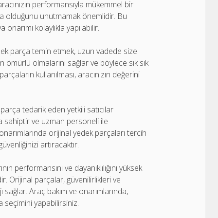
e aracınızın performansıyla mükemmel bir
ında olduğunu unutmamak önemlidir. Bu
onarımı kolaylıkla yapılabilir.
edek parça temin etmek, uzun vadede size
zun ömürlü olmalarını sağlar ve böylece sık sık
arçaların kullanılması, aracınızın değerini
parça tedarik eden yetkili satıcılar
a sahiptir ve uzman personeli ile
 onarımlarında orijinal yedek parçaları tercih
venliğinizi artıracaktır.
nın performansını ve dayanıklılığını yüksek
. Orijinal parçalar, güvenilirlikleri ve
jı sağlar. Araç bakım ve onarımlarında,
 seçimini yapabilirsiniz.