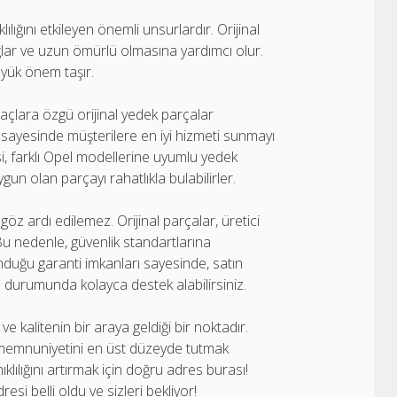
lığını etkileyen önemli unsurlardır. Orijinal
lar ve uzun ömürlü olmasına yardımcı olur.
üyük önem taşır.
çlara özgü orijinal yedek parçalar
sayesinde müşterilere en iyi hizmeti sunmayı
 farklı Opel modellerine uyumlu yedek
gun olan parçayı rahatlıkla bulabilirler.
öz ardı edilemez. Orijinal parçalar, üretici
 Bu nedenle, güvenlik standartlarına
nduğu garanti imkanları sayesinde, satın
z durumunda kolayca destek alabilirsiniz.
ve kalitenin bir araya geldiği bir noktadır.
 memnuniyetini en üst düzeyde tutmak
lılığını artırmak için doğru adres burası!
si belli oldu ve sizleri bekliyor!