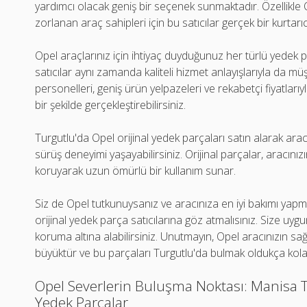
yardımcı olacak geniş bir seçenek sunmaktadır. Özellikl
zorlanan araç sahipleri için bu satıcılar gerçek bir kurtarıc
Opel araçlarınız için ihtiyaç duyduğunuz her türlü yedek p
satıcılar aynı zamanda kaliteli hizmet anlayışlarıyla da 
personelleri, geniş ürün yelpazeleri ve rekabetçi fiyatları
bir şekilde gerçekleştirebilirsiniz.
Turgutlu'da Opel orijinal yedek parçaları satın alarak arac
sürüş deneyimi yaşayabilirsiniz. Orijinal parçalar, aracınızın 
koruyarak uzun ömürlü bir kullanım sunar.
Siz de Opel tutkunuysanız ve aracınıza en iyi bakımı yapm
orijinal yedek parça satıcılarına göz atmalısınız. Size uygu
koruma altına alabilirsiniz. Unutmayın, Opel aracınızın sağl
büyüktür ve bu parçaları Turgutlu'da bulmak oldukça kola
Opel Severlerin Buluşma Noktası: Manisa Tu
Yedek Parçalar