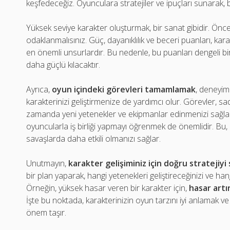
keşfedeceğiz. Oyunculara stratejiler ve ipuçları sunarak, 
Yüksek seviye karakter oluşturmak, bir sanat gibidir. Önce
odaklanmalısınız. Güç, dayanıklılık ve beceri puanları, kara
en önemli unsurlardır. Bu nedenle, bu puanları dengeli bir 
daha güçlü kılacaktır.
Ayrıca,
oyun içindeki görevleri tamamlamak
, deneyim 
karakterinizi geliştirmenize de yardımcı olur. Görevler, s
zamanda yeni yetenekler ve ekipmanlar edinmenizi sağlar.
oyuncularla iş birliği yapmayı öğrenmek de önemlidir. Bu
savaşlarda daha etkili olmanızı sağlar.
Unutmayın,
karakter gelişiminiz için doğru stratejiy
bir plan yaparak, hangi yetenekleri geliştireceğinizi ve han
Örneğin, yüksek hasar veren bir karakter için,
hasar artı
İşte bu noktada, karakterinizin oyun tarzını iyi anlamak ve
önem taşır.