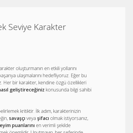
k Seviye Karakter
kter oluşturmanın en etkili yollarını
başarıya ulaşmalarını hedefliyoruz. Eğer bu
 Her bir karakter, kendine özgü özellikleri
asıl geliştireceğiniz
konusunda bilgi sahibi
irlemek kritiktir. İlk adım, karakterinizin
eğin,
savaşçı
veya
şifacı
olmak istiyorsanız,
eyim puanlarını
en verimli şekilde
tmek önemlidir. Unutmayın, her seferinde