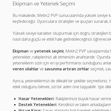
Ekipman ve Yetenek Seçimi
Bu makalede, Metin2 PVP sunucularında yüksek seviye kara
keşfedeceğiz. Oyunculara stratejiler ve ipuçları sunarak, 
Yüksek seviye karakter oluşturmak için doğru stratejileri be
nasıl daha güçlü ve etkili hale getirebileceğinizi öğrenecek
Ekipman
ve
yetenek seçimi
, Metin2 PVP savaşlarında h
yetenekler, rakiplerinizi alt etmenizin anahtarıdır. Oyunda
yeteneklerin sizin için en iyi performansı sunduğunu anl
veren silahlar
ve
savunma artıran zırhlar
seçmek, sava
Ayrıca, yeteneklerinizi de dikkatli bir şekilde seçmelisiniz
etkili olduğunu bilmek, sizi bir adım öne taşıyabilir. İşte 
Hasar Yetenekleri:
Rakiplerinize büyük hasar vermek
Destek Yetenekleri:
Kendinizi ve takım arkadaşların
Hız ve Kaçış:
Savaş alanında hızlı hareket edebilmek iç