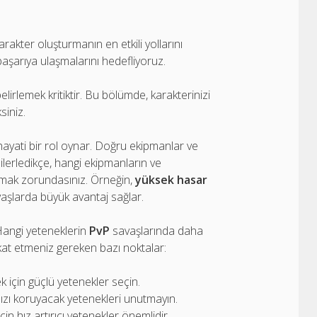
kter oluşturmanın en etkili yollarını
başarıya ulaşmalarını hedefliyoruz.
lirlemek kritiktir. Bu bölümde, karakterinizi
siniz.
ayati bir rol oynar. Doğru ekipmanlar ve
 ilerledikçe, hangi ekipmanların ve
amak zorundasınız. Örneğin,
yüksek hasar
şlarda büyük avantaj sağlar.
. Hangi yeteneklerin
PvP
savaşlarında daha
dikkat etmeniz gereken bazı noktalar:
 için güçlü yetenekler seçin.
ızı koruyacak yetenekleri unutmayın.
in hız artırıcı yetenekler önemlidir.