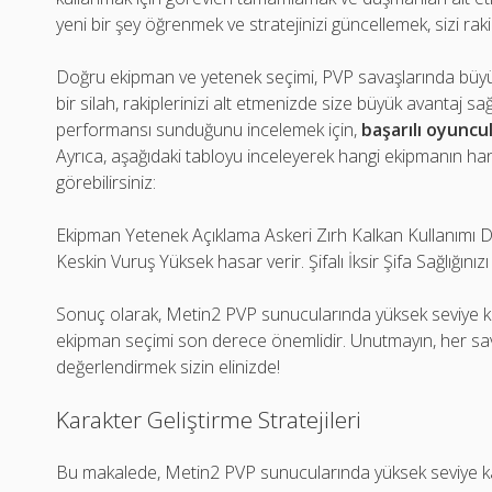
yeni bir şey öğrenmek ve stratejinizi güncellemek, sizi rak
Doğru ekipman ve yetenek seçimi, PVP savaşlarında büyük fa
bir silah, rakiplerinizi alt etmenizde size büyük avantaj sa
performansı sunduğunu incelemek için,
başarılı oyunc
Ayrıca, aşağıdaki tabloyu inceleyerek hangi ekipmanın h
görebilirsiniz:
Ekipman Yetenek Açıklama Askeri Zırh Kalkan Kullanımı Defa
Keskin Vuruş Yüksek hasar verir. Şifalı İksir Şifa Sağlığınızı 
Sonuç olarak, Metin2 PVP sunucularında yüksek seviye kar
ekipman seçimi son derece önemlidir. Unutmayın, her savaş b
değerlendirmek sizin elinizde!
Karakter Geliştirme Stratejileri
Bu makalede, Metin2 PVP sunucularında yüksek seviye kara