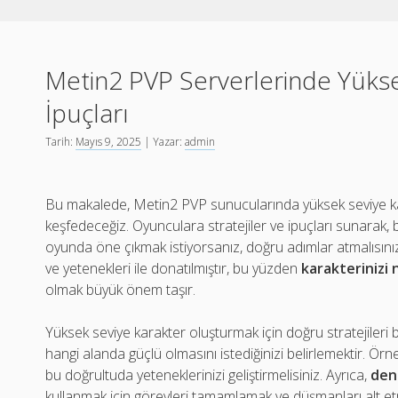
Metin2 PVP Serverlerinde Yükse
İpuçları
Tarih:
Mayıs 9, 2025
| Yazar:
admin
Bu makalede, Metin2 PVP sunucularında yüksek seviye kara
keşfedeceğiz. Oyunculara stratejiler ve ipuçları sunarak, 
oyunda öne çıkmak istiyorsanız, doğru adımlar atmalısınız.
ve yetenekleri ile donatılmıştır, bu yüzden
karakterinizi n
olmak büyük önem taşır.
Yüksek seviye karakter oluşturmak için doğru stratejileri bel
hangi alanda güçlü olmasını istediğinizi belirlemektir. Örn
bu doğrultuda yeteneklerinizi geliştirmelisiniz. Ayrıca,
den
kullanmak için görevleri tamamlamak ve düşmanları alt e