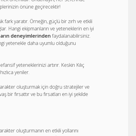
iplerinizin önüne geçirecektir!
rk yaratır. Örneğin, güçlü bir zırh ve etkili
ğlar. Hangi ekipmanların ve yeteneklerin en iyi
uların deneyimlerinden
faydalanabilirsiniz.
angi yetenekle daha uyumlu olduğunu
nsif yeteneklerinizi artırır. Keskin Kılıç
hızlıca yeniler.
akter oluşturmak için doğru stratejiler ve
ir fırsattır ve bu fırsatları en iyi şekilde
kter oluşturmanın en etkili yollarını