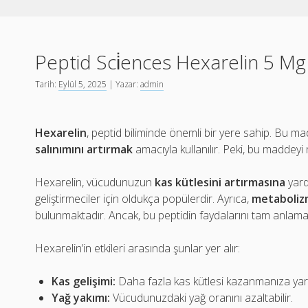
Peptid Sci̇ences Hexarelin 5 Mg
Tarih:
Eylül 5, 2025
| Yazar:
admin
Hexarelin
, peptid biliminde önemli bir yere sahip. Bu ma
salınımını artırmak
amacıyla kullanılır. Peki, bu maddeyi
Hexarelin, vücudunuzun
kas kütlesini artırmasına
yard
geliştirmeciler için oldukça popülerdir. Ayrıca,
metaboliz
bulunmaktadır. Ancak, bu peptidin faydalarını tam anlamak 
Hexarelin’in etkileri arasında şunlar yer alır:
Kas gelişimi:
Daha fazla kas kütlesi kazanmanıza yardı
Yağ yakımı:
Vücudunuzdaki yağ oranını azaltabilir.