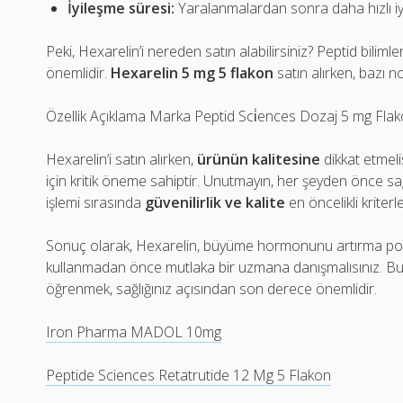
İyileşme süresi:
Yaralanmalardan sonra daha hızlı iyi
Peki, Hexarelin’i nereden satın alabilirsiniz? Peptid biliml
önemlidir.
Hexarelin 5 mg 5 flakon
satın alırken, bazı no
Özellik Açıklama Marka Peptid Sci̇ences Dozaj 5 mg Flak
Hexarelin’i satın alırken,
ürünün kalitesine
dikkat etmelis
için kritik öneme sahiptir. Unutmayın, her şeyden önce sa
işlemi sırasında
güvenilirlik ve kalite
en öncelikli kriterle
Sonuç olarak, Hexarelin, büyüme hormonunu artırma potans
kullanmadan önce mutlaka bir uzmana danışmalısınız. Bu p
öğrenmek, sağlığınız açısından son derece önemlidir.
Iron Pharma MADOL 10mg
Peptide Sciences Retatrutide 12 Mg 5 Flakon