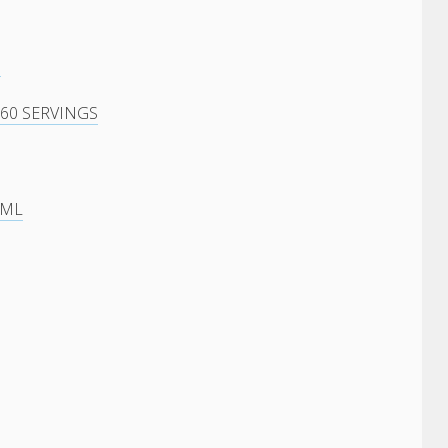
l
60 SERVINGS
 ML