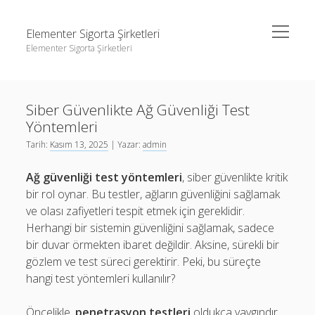
menüyü
Elementer Sigorta Şirketleri
aç
Elementer Sigorta Şirketleri
Yan
Ara
Menü
gizli hesap hikaye indirme
Ara
Siber Güvenlikte Ağ Güvenliği Test
Instagram Beğeni Çoğaltma
Yöntemleri
Liste
gizli hesap hikaye indirme
Tarih:
Kasım 13, 2025
| Yazar:
admin
Retweet Yükseltme Bedava
Instagram Beğeni Çoğaltma
Ağ güvenliği test yöntemleri
, siber güvenlikte kritik
Sayfa Listesi
Liste
bir rol oynar. Bu testler, ağların güvenliğini sağlamak
ve olası zafiyetleri tespit etmek için gereklidir.
Retweet Yükseltme Bedava
Herhangi bir sistemin güvenliğini sağlamak, sadece
Sayfa Listesi
bir duvar örmekten ibaret değildir. Aksine, sürekli bir
gözlem ve test süreci gerektirir. Peki, bu süreçte
hangi test yöntemleri kullanılır?
Öncelikle,
penetrasyon testleri
oldukça yaygındır.