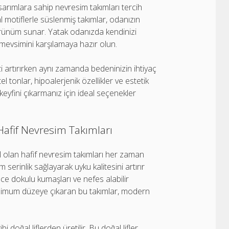
sarımlara sahip nevresim takımları tercih
al motiflerle süslenmiş takımlar, odanızın
rünüm sunar. Yatak odanızda kendinizi
mevsimini karşılamaya hazır olun.
i artırırken aynı zamanda bedeninizin ihtiyaç
 tonlar, hipoalerjenik özellikler ve estetik
keyfini çıkarmanız için ideal seçenekler
Hafif Nevresim Takımları
al olan hafif nevresim takımları her zaman
 serinlik sağlayarak uyku kalitesini artırır
nce dokulu kumaşları ve nefes alabilir
aksimum düzeye çıkaran bu takımlar, modern
doğal liflerden üretilir. Bu doğal lifler,