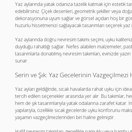
Yaz aylarında yatak odanıza tazelik katmak için estetik ta
edebilirsiniz. Çiçek desenleri, geometrik şekiller veya doğ
dekorasyonuna uyum sağlar ve görsel açıdan hoş bir gö
huzurlu hissetmenizi sağlayacak tasarımları seçerek yaz 
Yaz aylarında doğru nevresim takımı seçimi, uyku kaliteniz
duyduğu rahatlığı sağlar. Nefes alabilen malzemeler, pastel
tasarımlarla donatılmış nevresim takımları, evinizde yazın 
sunar.
Serin ve Şık: Yaz Gecelerinin Vazgeçilmezi 
Yaz ayları geldiğinde, sıcak havalarda rahat uyku için ide
tercih edilen seçenekler arasında yer alır. Bu takımlar, hem
hem de şık tasarımlarıyla yatak odalarına zarafet katar. İ
yapılarıyla, özellikle sıcak gecelerde uyku konforunu m
yaşamın vazgeçilmezlerinden biri haline gelmiştir.
Hafif nevresim takımları, genellikle pamuklu veya bambu gibi 