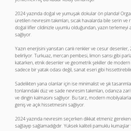
2024 yazında doğal ve yumuşak dokular ön planda! Organ
üretilen nevresim takımları, sıcak havalarda bile serin ve
doğal lifler cildinizle uyumlu olduğundan, yazın terlemeyi
sağlıyor.
Yazın enerjisini yansıtan canlı renkler ve cesur desenler
belirliyor. Turkuaz, mercan pembesi, limon sarısı gibi parl
katarken, etnik desenler ve geometrik şekiller de modern
sadece bir yatak odası değil, sanat eseri gibi hissettirebilir
Sadelikten yana olanlar için ise minimalist ve şık tasarım
tonlarındaki düz ve sade nevresim takımları, odanıza zar
ve dingin kalmasını sağlıyor. Bu tarz, modern mobilyalarl
geniş ve açık hissetmesini sağlıyor.
2024 yazında nevresim seçerken dikkat etmeniz gereken b
sağlayıp sağlamadığıdır. Yüksek kaliteli pamuklu kumaşlar v