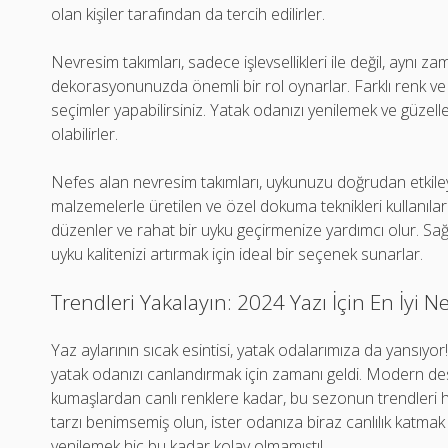
olan kişiler tarafından da tercih edilirler.
Nevresim takımları, sadece işlevsellikleri ile değil, aynı za
dekorasyonunuzda önemli bir rol oynarlar. Farklı renk ve 
seçimler yapabilirsiniz. Yatak odanızı yenilemek ve güzelle
olabilirler.
Nefes alan nevresim takımları, uykunuzu doğrudan etkileye
malzemelerle üretilen ve özel dokuma teknikleri kullanılara
düzenler ve rahat bir uyku geçirmenize yardımcı olur. Sağ
uyku kalitenizi artırmak için ideal bir seçenek sunarlar.
Trendleri Yakalayın: 2024 Yazı İçin En İyi 
Yaz aylarının sıcak esintisi, yatak odalarımıza da yansıyor!
yatak odanızı canlandırmak için zamanı geldi. Modern d
kumaşlardan canlı renklere kadar, bu sezonun trendleri he
tarzı benimsemiş olun, ister odanıza biraz canlılık katmak i
yenilemek hiç bu kadar kolay olmamıştı!