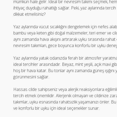
mümkün hale gelir. İdeal bir nevresim takımı seçmek, hem 
ihtiyaç duyduğu rahatlığı sağlar. Peki, yaz aylarında terc
dikkat etmelisiniz?
Yaz aylarında vücut sıcaklığını dengelemek için nefes al
bambu veya keten gibi doğal malzemeler, teri emer ve cil
aynı zamanda hava akışını artırarak uyku sırasında rahat
nevresim takımları, gece boyunca konforlu bir uyku deney
Yaz aylarında yatak odanızda ferah bir atmosfer yaratmak
ideal tercihler arasındadır. Beyaz, mint yeşili, açık mav
hoş bir hava katar. Bu tonlar aynı zamanda güneş ışığını 
görünmesini sağlar.
Hassas cilde sahipseniz veya alerjik reaksiyonlara eğiliml
tercih etmek önemlidir. Alerjenik olmayan ve cildinize za
takımlar, uyku esnasında rahatsızlık yaşamanızı önler. Bu ö
ve konforlu bir uyku için ideal seçenekler sunar.