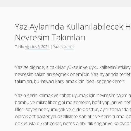
Yaz Aylarında Kullanılabilecek H
Nevresim Takımları
Tarih:
Ağustos 6, 2024
| Yazar:
admin
Yaz geldiğinde, sıcaklıklar yükselir ve uyku kalitesini etkiley
nevresim takımları seçmek önemlidir. Yaz aylarında terle
takımları, bu ihtiyacı karşılamak için ideal seçeneklerdir.
Yazın serin kalmak ve rahat uyumak için nevresim takıml
bambu ve mikrofiber gibi malzemeler, hafif yapıları ve nefes
lifleri sayesinde yumuşak ve cilde dosttur, aynı zamanda 
olarak antibakteriyel özelliklere sahiptir ve serin tutma özell
dokusuyla dikkat çeker, nefes alabilirlik sağlar ve kolayca y