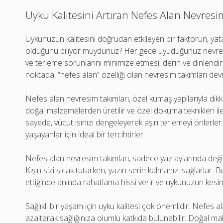
Uyku Kalitesini Artıran Nefes Alan Nevresi
Uykunuzun kalitesini doğrudan etkileyen bir faktörün, yata
olduğunu biliyor muydunuz? Her gece uyuduğunuz nevresim
ve terleme sorunlarını minimize etmesi, derin ve dinlendiri
noktada, “nefes alan” özelliği olan nevresim takımları devr
Nefes alan nevresim takımları, özel kumaş yapılarıyla dikk
doğal malzemelerden üretilir ve özel dokuma teknikleri i
sayede, vücut ısınızı dengeleyerek aşırı terlemeyi önlerler.
yaşayanlar için ideal bir tercihtirler.
Nefes alan nevresim takımları, sadece yaz aylarında değil
Kışın sizi sıcak tutarken, yazın serin kalmanızı sağlarlar.
ettiğinde anında rahatlama hissi verir ve uykunuzun kesin
Sağlıklı bir yaşam için uyku kalitesi çok önemlidir. Nefes al
azaltarak sağlığınıza olumlu katkıda bulunabilir. Doğal malz