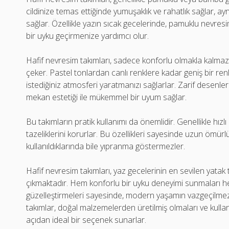
cildinize temas ettiğinde yumuşaklık ve rahatlık sağlar, a
sağlar. Özellikle yazın sıcak gecelerinde, pamuklu nevresim
bir uyku geçirmenize yardımcı olur.
Hafif nevresim takımları, sadece konforlu olmakla kalmaz
çeker. Pastel tonlardan canlı renklere kadar geniş bir re
istediğiniz atmosferi yaratmanızı sağlarlar. Zarif desenle
mekan estetiği ile mükemmel bir uyum sağlar.
Bu takımların pratik kullanımı da önemlidir. Genellikle hızl
tazeliklerini korurlar. Bu özellikleri sayesinde uzun ömür
kullanıldıklarında bile yıpranma göstermezler.
Hafif nevresim takımları, yaz gecelerinin en sevilen yatak 
çıkmaktadır. Hem konforlu bir uyku deneyimi sunmaları hem
güzelleştirmeleri sayesinde, modern yaşamın vazgeçilmez 
takımlar, doğal malzemelerden üretilmiş olmaları ve kullan
açıdan ideal bir seçenek sunarlar.