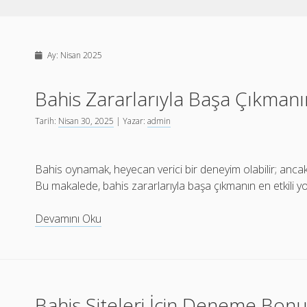
Ay:
Nisan 2025
Bahis Zararlarıyla Başa Çıkmanın 
Tarih:
Nisan 30, 2025
| Yazar:
admin
Bahis oynamak, heyecan verici bir deneyim olabilir; ancak,
Bu makalede, bahis zararlarıyla başa çıkmanın en etkili yo
Bahis
Devamını Oku
Zararlarıyla
Başa
Çıkmanın
En
Bahis Siteleri İçin Deneme Bonus
Etkili