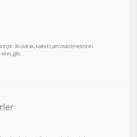
çtir. İlk olarak, kaliteli cam malzemelerinin
 kireç gibi…
rler