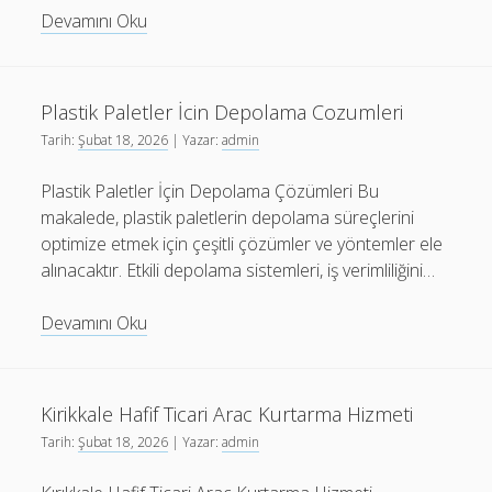
Antalya
Devamını Oku
Airport
Transfer
Safety
Plastik Paletler İcin Depolama Cozumleri
And
Tarih:
Şubat 18, 2026
| Yazar:
admin
İnsurance
Plastik Paletler İçin Depolama Çözümleri Bu
makalede, plastik paletlerin depolama süreçlerini
optimize etmek için çeşitli çözümler ve yöntemler ele
alınacaktır. Etkili depolama sistemleri, iş verimliliğini…
Plastik
Devamını Oku
Paletler
İcin
Depolama
Kirikkale Hafif Ticari Arac Kurtarma Hizmeti
Cozumleri
Tarih:
Şubat 18, 2026
| Yazar:
admin