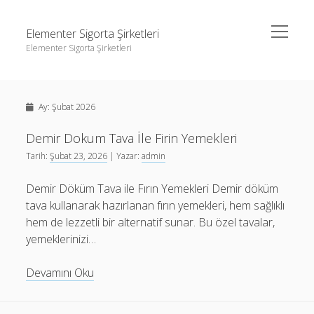
menüyü
Elementer Sigorta Şirketleri
aç
Elementer Sigorta Şirketleri
Yan
Ara
Menü
gizli hesap hikaye indirme
Ara
Ay:
Şubat 2026
Instagram Beğeni Çoğaltma
Liste
Demir Dokum Tava İle Firin Yemekleri
gizli hesap hikaye indirme
Tarih:
Şubat 23, 2026
| Yazar:
admin
Retweet Yükseltme Bedava
Instagram Beğeni Çoğaltma
Sayfa Listesi
Demir Döküm Tava ile Fırın Yemekleri Demir döküm
Liste
tava kullanarak hazırlanan fırın yemekleri, hem sağlıklı
Retweet Yükseltme Bedava
hem de lezzetli bir alternatif sunar. Bu özel tavalar,
Sayfa Listesi
yemeklerinizi…
Demir
Devamını Oku
Dokum
Tava