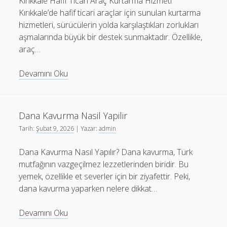
Kırıkkale Hafif Ticari Araç Kurtarma Hizmeti
Kırıkkale’de hafif ticari araçlar için sunulan kurtarma
hizmetleri, sürücülerin yolda karşılaştıkları zorlukları
aşmalarında büyük bir destek sunmaktadır. Özellikle,
araç…
Kirikkale
Devamını Oku
Hafif
Ticari
Arac
Dana Kavurma Nasil Yapilir
Kurtarma
Tarih:
Şubat 9, 2026
| Yazar:
admin
Hizmeti
Dana Kavurma Nasıl Yapılır? Dana kavurma, Türk
mutfağının vazgeçilmez lezzetlerinden biridir. Bu
yemek, özellikle et severler için bir ziyafettir. Peki,
dana kavurma yaparken nelere dikkat…
Dana
Devamını Oku
Kavurma