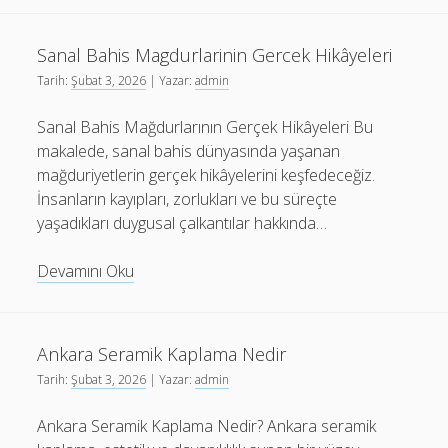
Nasil
Yapilir
Sanal Bahis Magdurlarinin Gercek Hikâyeleri
Tarih:
Şubat 3, 2026
| Yazar:
admin
Sanal Bahis Mağdurlarının Gerçek Hikâyeleri Bu
makalede, sanal bahis dünyasında yaşanan
mağduriyetlerin gerçek hikâyelerini keşfedeceğiz.
İnsanların kayıpları, zorlukları ve bu süreçte
yaşadıkları duygusal çalkantılar hakkında…
Sanal
Devamını Oku
Bahis
Magdurlarinin
Gercek
Ankara Seramik Kaplama Nedir
Hikâyeleri
Tarih:
Şubat 3, 2026
| Yazar:
admin
Ankara Seramik Kaplama Nedir? Ankara seramik