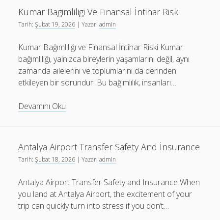
İle
Kumar Bagimliligi Ve Finansal İntihar Riski
Firin
Tarih:
Şubat 19, 2026
| Yazar:
admin
Yemekleri
Kumar Bağımlılığı ve Finansal İntihar Riski Kumar
bağımlılığı, yalnızca bireylerin yaşamlarını değil, aynı
zamanda ailelerini ve toplumlarını da derinden
etkileyen bir sorundur. Bu bağımlılık, insanları…
Kumar
Devamını Oku
Bagimliligi
Ve
Finansal
Antalya Airport Transfer Safety And İnsurance
İntihar
Tarih:
Şubat 18, 2026
| Yazar:
admin
Riski
Antalya Airport Transfer Safety and Insurance When
you land at Antalya Airport, the excitement of your
trip can quickly turn into stress if you don’t…