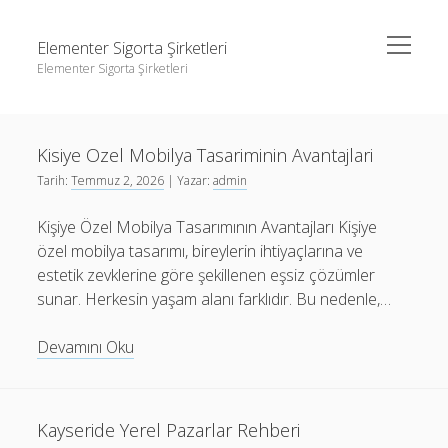
menüyü
Elementer Sigorta Şirketleri
aç
Elementer Sigorta Şirketleri
Yan
Ara
Menü
gizli hesap hikaye indirme
Ara
Elementer
Kisiye Ozel Mobilya Tasariminin Avantajlari
Instagram Beğeni Çoğaltma
Sigorta
Tarih:
Temmuz 2, 2026
| Yazar:
admin
Liste
Şirketleri
gizli hesap hikaye indirme
Yazılar
Kişiye Özel Mobilya Tasarımının Avantajları Kişiye
Retweet Yükseltme Bedava
Instagram Beğeni Çoğaltma
özel mobilya tasarımı, bireylerin ihtiyaçlarına ve
Sayfa Listesi
Liste
estetik zevklerine göre şekillenen eşsiz çözümler
sunar. Herkesin yaşam alanı farklıdır. Bu nedenle,…
Retweet Yükseltme Bedava
Sayfa Listesi
Kisiye
Devamını Oku
Ozel
Mobilya
Tasariminin
Kayseride Yerel Pazarlar Rehberi
Avantajlari