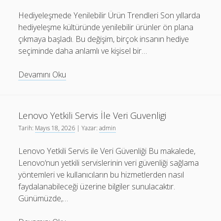
Hediyeleşmede Yenilebilir Ürün Trendleri Son yıllarda
hediyeleşme kültüründe yenilebilir ürünler ön plana
çıkmaya başladı. Bu değişim, birçok insanın hediye
seçiminde daha anlamlı ve kişisel bir…
Hediyelesmede
Devamını Oku
Yenilebilir
Urun
Trendleri
Lenovo Yetkili Servis İle Veri Guvenligi
Tarih:
Mayıs 18, 2026
| Yazar:
admin
Lenovo Yetkili Servis ile Veri Güvenliği Bu makalede,
Lenovo‘nun yetkili servislerinin veri güvenliği sağlama
yöntemleri ve kullanıcıların bu hizmetlerden nasıl
faydalanabileceği üzerine bilgiler sunulacaktır.
Günümüzde,…