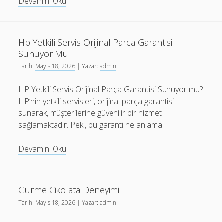
Lenovo
Devamını Oku
Yetkili
Servis
İle
Hp Yetkili Servis Orijinal Parca Garantisi
Veri
Sunuyor Mu
Guvenligi
Tarih:
Mayıs 18, 2026
| Yazar:
admin
HP Yetkili Servis Orijinal Parça Garantisi Sunuyor mu?
HP’nin yetkili servisleri, orijinal parça garantisi
sunarak, müşterilerine güvenilir bir hizmet
sağlamaktadır. Peki, bu garanti ne anlama…
Hp
Devamını Oku
Yetkili
Servis
Orijinal
Gurme Cikolata Deneyimi
Parca
Tarih:
Mayıs 18, 2026
| Yazar:
admin
Garantisi
Sunuyor