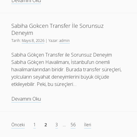
Transfer
Devamını Oku
Hizmetlerinde
Kotu
Deneyimlerin
Sabiha Gokcen Transfer İle Sorunsuz
Sebepleri
Deneyim
Tarih:
Mayıs 8, 2026
| Yazar:
admin
Sabiha Gökçen Transfer ile Sorunsuz Deneyim
Sabiha Gökçen Havalimanı, İstanbul’un önemli
havalimanlarından biridir. Burada transfer süreçleri,
yolcuların seyahat deneyimlerini büyük ölçüde
etkileyebilir. Peki, bu süreçleri…
Sabiha
Devamını Oku
Gokcen
Transfer
İle
Yazı
Önceki
1
2
3
…
56
İleri
Sorunsuz
sayfalaması
Deneyim