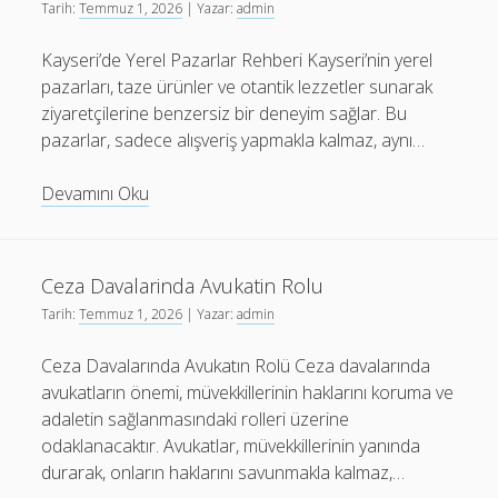
Tarih:
Temmuz 1, 2026
| Yazar:
admin
Kayseri’de Yerel Pazarlar Rehberi Kayseri’nin yerel
pazarları, taze ürünler ve otantik lezzetler sunarak
ziyaretçilerine benzersiz bir deneyim sağlar. Bu
pazarlar, sadece alışveriş yapmakla kalmaz, aynı…
Kayseride
Devamını Oku
Yerel
Pazarlar
Rehberi
Ceza Davalarinda Avukatin Rolu
Tarih:
Temmuz 1, 2026
| Yazar:
admin
Ceza Davalarında Avukatın Rolü Ceza davalarında
avukatların önemi, müvekkillerinin haklarını koruma ve
adaletin sağlanmasındaki rolleri üzerine
odaklanacaktır. Avukatlar, müvekkillerinin yanında
durarak, onların haklarını savunmakla kalmaz,…