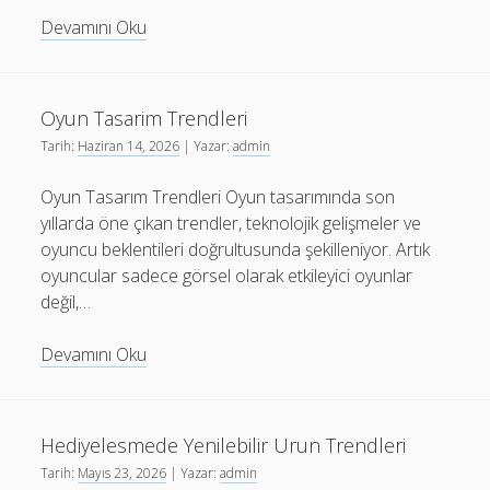
Ceza
Devamını Oku
Davalarinda
Avukatin
Rolu
Oyun Tasarim Trendleri
Tarih:
Haziran 14, 2026
| Yazar:
admin
Oyun Tasarım Trendleri Oyun tasarımında son
yıllarda öne çıkan trendler, teknolojik gelişmeler ve
oyuncu beklentileri doğrultusunda şekilleniyor. Artık
oyuncular sadece görsel olarak etkileyici oyunlar
değil,…
Oyun
Devamını Oku
Tasarim
Trendleri
Hediyelesmede Yenilebilir Urun Trendleri
Tarih:
Mayıs 23, 2026
| Yazar:
admin