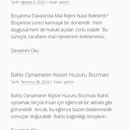
Tarih:
Ağustos 5, 2026
| Yazar:
admin
Boşanma Davasında Mal Rejimi Nasıl Belirlenir?
Boşanma süreci karmaşık bir dönemdir. Hem
duygusal hem de hukuki açıdan zorlu olabilir. Bu
süreçte, tarafların mal rejimlerinin belirlenmesi…
Bosanma
Devamını Oku
Davasinda
Mal
Rejimi
Bahis Oynamanin Kisisel Huzuru Bozmasi
Nasil
Tarih:
Temmuz 28, 2026
| Yazar:
admin
Belirlenir
Bahis Oynamanın Kişisel Huzuru Bozması Bahis
oynamak, birçok insan için eğlenceli bir aktivite gibi
görünebilir. Ancak, bu eğlence bazen beklenmedik
sonuçlar doğurabilir. Bahis bağımlılığı, bireylerin…