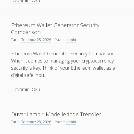
Bahis
Devamını Oku
Oynamanin
Kisisel
Huzuru
Ethereum Wallet Generator Security
Bozmasi
Comparison
Tarih:
Temmuz 28, 2026
| Yazar:
admin
Ethereum Wallet Generator Security Comparison
When it comes to managing your cryptocurrency,
security is key. Think of your Ethereum wallet as a
digital safe. You…
Ethereum
Devamını Oku
Wallet
Generator
Security
Duvar Lambiri Modellerinde Trendler
Comparison
Tarih:
Temmuz 28, 2026
| Yazar:
admin