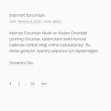
Forum
internet forumları
Tarih:
Temmuz 6, 2026
| Yazar:
admin
İnternet Forumları Nedir ve Neden Önemlidir
çevrimiçi forumlar, katılımcıların belirli konular
hakkında sohbet ettiği online topluluklardur. Bu
siteler geniş bir ziyaretçi yelpazesi için faydalı bilgiler…
internet
Devamını Oku
forumları
Yazı
1
2
…
56
İleri
sayfalaması