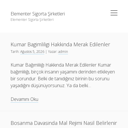
menüyü
Elementer Sigorta Şirketleri
aç
Elementer Sigorta Şirketleri
Yan
Ara
Menü
gizli hesap hikaye indirme
Ara
Elementer
Kumar Bagimliligi Hakkinda Merak Edilenler
Instagram Beğeni Çoğaltma
Sigorta
Tarih:
Ağustos 5, 2026
| Yazar:
admin
Liste
Şirketleri
gizli hesap hikaye indirme
Yazılar
Kumar Bağımlılığı Hakkında Merak Edilenler Kumar
Retweet Yükseltme Bedava
Instagram Beğeni Çoğaltma
bağımlılığı, birçok insanın yaşamını derinden etkileyen
Sayfa Listesi
Liste
bir sorundur. Belki de tanıdığınız birinin bu sorunu
yaşadığını düşünüyorsunuz. Ya da belki…
Retweet Yükseltme Bedava
Sayfa Listesi
Kumar
Devamını Oku
Bagimliligi
Hakkinda
Merak
Bosanma Davasinda Mal Rejimi Nasil Belirlenir
Edilenler