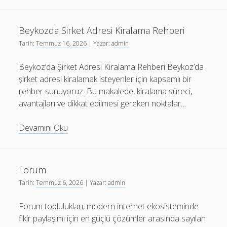
Tezi
Hazirlama
Beykozda Sirket Adresi Kiralama Rehberi
Tarih:
Temmuz 16, 2026
| Yazar:
admin
Beykoz’da Şirket Adresi Kiralama Rehberi Beykoz’da
şirket adresi kiralamak isteyenler için kapsamlı bir
rehber sunuyoruz. Bu makalede, kiralama süreci,
avantajları ve dikkat edilmesi gereken noktalar…
Beykozda
Devamını Oku
Sirket
Adresi
Kiralama
Forum
Rehberi
Tarih:
Temmuz 6, 2026
| Yazar:
admin
Forum toplulukları, modern internet ekosisteminde
fikir paylaşımı için en güçlü çözümler arasında sayılan