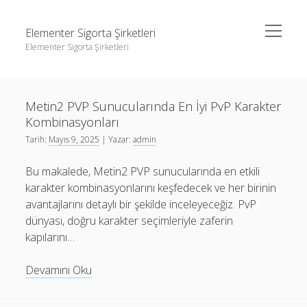
menüyü
Elementer Sigorta Şirketleri
aç
Elementer Sigorta Şirketleri
Yan
Ara
Menü
gizli hesap hikaye indirme
Ara
Elementer
Metin2 PVP Sunucularında En İyi PvP Karakter
Instagram Beğeni Çoğaltma
Sigorta
Kombinasyonları
Liste
Şirketleri
gizli hesap hikaye indirme
Tarih:
Mayıs 9, 2025
| Yazar:
admin
Yazılar
Retweet Yükseltme Bedava
Instagram Beğeni Çoğaltma
Bu makalede, Metin2 PVP sunucularında en etkili
Sayfa Listesi
Liste
karakter kombinasyonlarını keşfedecek ve her birinin
avantajlarını detaylı bir şekilde inceleyeceğiz. PvP
Retweet Yükseltme Bedava
dünyası, doğru karakter seçimleriyle zaferin
Sayfa Listesi
kapılarını…
Metin2
Devamını Oku
PVP
Sunucularında