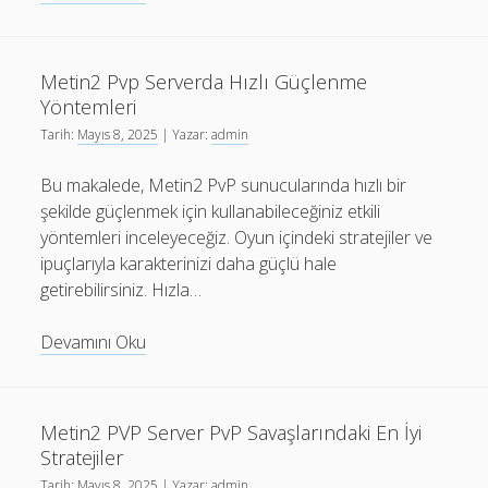
Pvp
Serverda
PvP
Metin2 Pvp Serverda Hızlı Güçlenme
Ekipmanları
Yöntemleri
ile
Tarih:
Mayıs 8, 2025
| Yazar:
admin
Savaşta
Öne
Bu makalede, Metin2 PvP sunucularında hızlı bir
Çıkma
şekilde güçlenmek için kullanabileceğiniz etkili
yöntemleri inceleyeceğiz. Oyun içindeki stratejiler ve
ipuçlarıyla karakterinizi daha güçlü hale
getirebilirsiniz. Hızla…
Metin2
Devamını Oku
Pvp
Serverda
Hızlı
Metin2 PVP Server PvP Savaşlarındaki En İyi
Güçlenme
Stratejiler
Yöntemleri
Tarih:
Mayıs 8, 2025
| Yazar:
admin