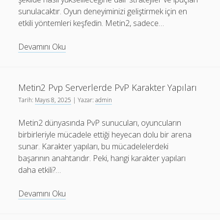
sunulacaktır. Oyun deneyiminizi geliştirmek için en
etkili yöntemleri keşfedin. Metin2, sadece…
Metin2
Devamını Oku
PVP
Server
En
Metin2 Pvp Serverlerde PvP Karakter Yapıları
Hızlı
Tarih:
Mayıs 8, 2025
| Yazar:
admin
Yükselme
Yolları
Metin2 dünyasında PvP sunucuları, oyuncuların
birbirleriyle mücadele ettiği heyecan dolu bir arena
sunar. Karakter yapıları, bu mücadelelerdeki
başarının anahtarıdır. Peki, hangi karakter yapıları
daha etkili?…
Metin2
Devamını Oku
Pvp
Serverlerde