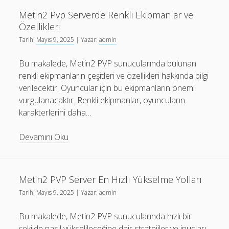
En
Metin2 Pvp Serverde Renkli Ekipmanlar ve
İyi
Özellikleri
PvP
Tarih:
Mayıs 9, 2025
| Yazar:
admin
Karakter
Kombinasyonları
Bu makalede, Metin2 PVP sunucularında bulunan
renkli ekipmanların çeşitleri ve özellikleri hakkında bilgi
verilecektir. Oyuncular için bu ekipmanların önemi
vurgulanacaktır. Renkli ekipmanlar, oyuncuların
karakterlerini daha…
Metin2
Devamını Oku
Pvp
Serverde
Renkli
Metin2 PVP Server En Hızlı Yükselme Yolları
Ekipmanlar
Tarih:
Mayıs 9, 2025
| Yazar:
admin
ve
Özellikleri
Bu makalede, Metin2 PVP sunucularında hızlı bir
şekilde nasıl yükselileceğine dair stratejiler ve ipuçları