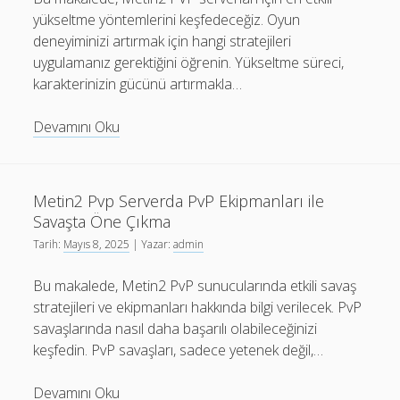
yükseltme yöntemlerini keşfedeceğiz. Oyun
deneyiminizi artırmak için hangi stratejileri
uygulamanız gerektiğini öğrenin. Yükseltme süreci,
karakterinizin gücünü artırmakla…
Metin2
Devamını Oku
PVP
Serverları
İçin
Metin2 Pvp Serverda PvP Ekipmanları ile
En
Savaşta Öne Çıkma
İyi
Tarih:
Mayıs 8, 2025
| Yazar:
admin
Yükseltme
Yöntemleri
Bu makalede, Metin2 PvP sunucularında etkili savaş
stratejileri ve ekipmanları hakkında bilgi verilecek. PvP
savaşlarında nasıl daha başarılı olabileceğinizi
keşfedin. PvP savaşları, sadece yetenek değil,…
Metin2
Devamını Oku