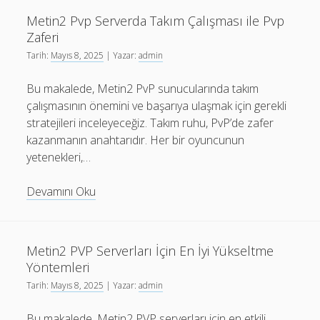
PvP
Metin2 Pvp Serverda Takım Çalışması ile Pvp
Karakter
Zaferi
Yapıları
Tarih:
Mayıs 8, 2025
| Yazar:
admin
Bu makalede, Metin2 PvP sunucularında takım
çalışmasının önemini ve başarıya ulaşmak için gerekli
stratejileri inceleyeceğiz. Takım ruhu, PvP’de zafer
kazanmanın anahtarıdır. Her bir oyuncunun
yetenekleri,…
Metin2
Devamını Oku
Pvp
Serverda
Takım
Metin2 PVP Serverları İçin En İyi Yükseltme
Çalışması
Yöntemleri
ile
Tarih:
Mayıs 8, 2025
| Yazar:
admin
Pvp
Zaferi
Bu makalede, Metin2 PVP serverları için en etkili