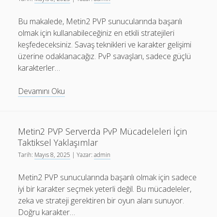
Bu makalede, Metin2 PVP sunucularında başarılı
olmak için kullanabileceğiniz en etkili stratejileri
keşfedeceksiniz. Savaş teknikleri ve karakter gelişimi
üzerine odaklanacağız. PvP savaşları, sadece güçlü
karakterler…
Metin2
Devamını Oku
PVP
Server
PvP
Metin2 PVP Serverda PvP Mücadeleleri İçin
Savaşlarındaki
Taktiksel Yaklaşımlar
En
Tarih:
Mayıs 8, 2025
| Yazar:
admin
İyi
Stratejiler
Metin2 PVP sunucularında başarılı olmak için sadece
iyi bir karakter seçmek yeterli değil. Bu mücadeleler,
zeka ve strateji gerektiren bir oyun alanı sunuyor.
Doğru karakter…